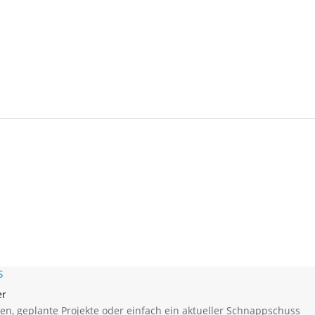
s
er
een, geplante Projekte oder einfach ein aktueller Schnappschuss